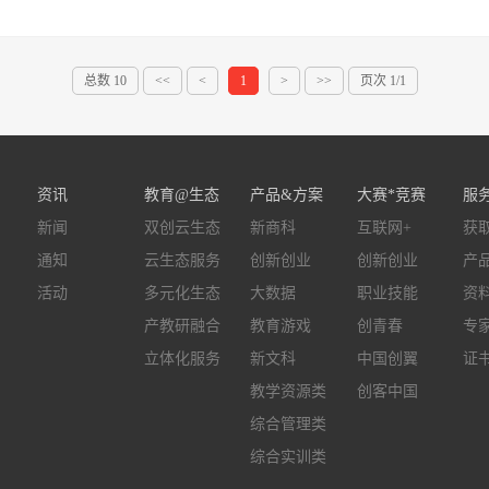
总数 10
<<
<
1
>
>>
页次 1/1
资讯
教育@生态
产品&方案
大赛*竞赛
服
新闻
双创云生态
新商科
互联网+
获
通知
云生态服务
创新创业
创新创业
产
活动
多元化生态
大数据
职业技能
资
产教研融合
教育游戏
创青春
专
立体化服务
新文科
中国创翼
证
教学资源类
创客中国
综合管理类
综合实训类