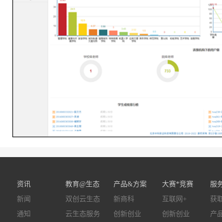
资讯
教育@生态
产品&方案
大赛*竞赛
服
新闻
双创云生态
新商科
互联网+
获
通知
云生态服务
创新创业
创新创业
产