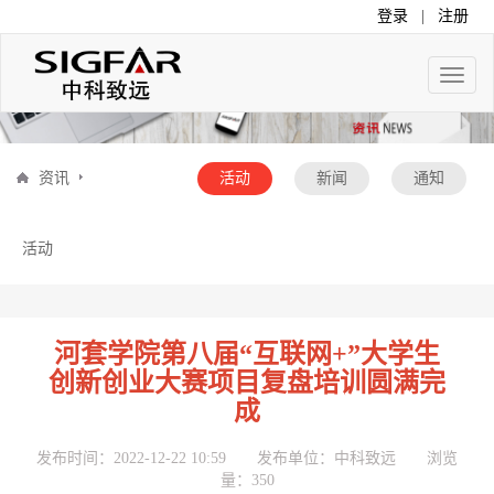
登录
|
注册
Toggle
naviga
资讯
活动
新闻
通知
活动
河套学院第八届“互联网+”大学生
创新创业大赛项目复盘培训圆满完
成
发布时间：2022-12-22 10:59 发布单位：中科致远 浏览
量：
350